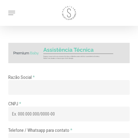
Skip
to
Menu
main
content
Razão Social
*
CNPJ
*
Telefone / Whatsapp para contato
*